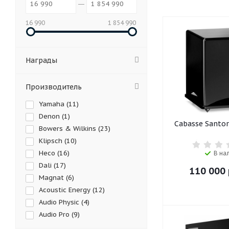
16 990
1 854 990
Награды
Производитель
Yamaha (
11
)
Denon (
1
)
Cabasse Santor
Bowers & Wilkins (
23
)
Klipsch (
10
)
Heco (
16
)
В на
Dali (
17
)
110 000
Magnat (
6
)
Acoustic Energy (
12
)
Audio Physic (
4
)
Audio Pro (
9
)
Audiovector (
5
)