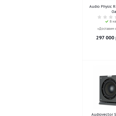
SVS (
38
)
Audio Physic R
Tannoy (
8
)
Oa
Tone Winner (
9
)
Triangle (
7
)
В н
Velodyne (
35
)
«Доставим 
Vienna Acoustics (
2
)
297 000
Wharfedale (
17
)
Audiovector 