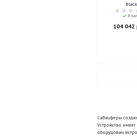
Black
В на
104 042
Сабвуферы создан
Устройство имеет
оборудован встро