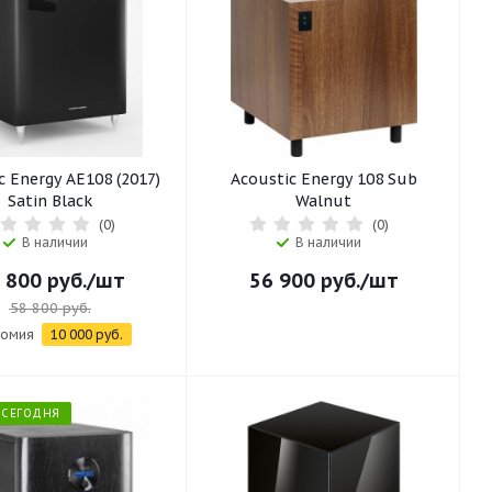
c Energy AE108 (2017)
Acoustic Energy 108 Sub
Satin Black
Walnut
(0)
(0)
В наличии
В наличии
 800
руб.
/шт
56 900
руб.
/шт
58 800
руб.
номия
10 000
руб.
Ь СЕГОДНЯ