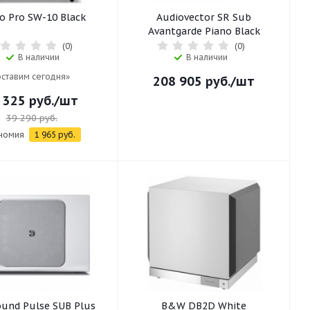
o Pro SW-10 Black
Audiovector SR Sub
Avantgarde Piano Black
(0)
(0)
В наличии
В наличии
ставим сегодня»
208 905
руб.
/шт
 325
руб.
/шт
39 290
руб.
номия
1 965
руб.
und Pulse SUB Plus
B&W DB2D White