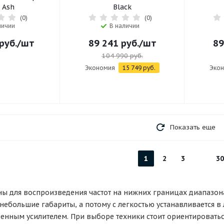
 Ash
Black
(0)
(0)
личии
В наличии
руб.
/шт
89 241
руб.
/шт
89
104 990
руб.
Экономия
15 749
руб.
Эко
Показать еще
1
2
3
30
ы для воспроизведения частот на нижних границах диапазона
 небольшие габариты, а потому с легкостью устанавливается 
енным усилителем. При выборе техники стоит ориентироваться