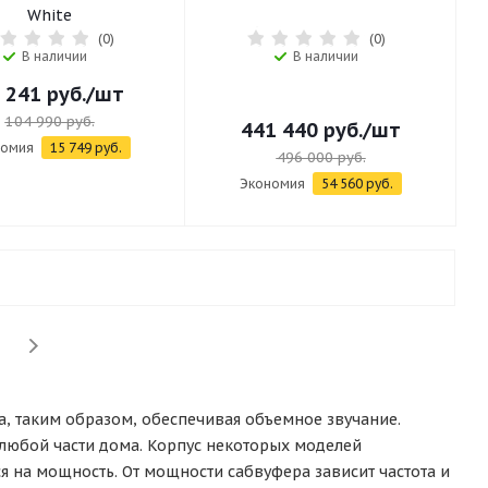
White
(0)
(0)
В наличии
В наличии
 241
руб.
/шт
104 990
руб.
441 440
руб.
/шт
номия
15 749
руб.
496 000
руб.
Экономия
54 560
руб.
, таким образом, обеспечивая объемное звучание.
в любой части дома. Корпус некоторых моделей
 на мощность. От мощности сабвуфера зависит частота и