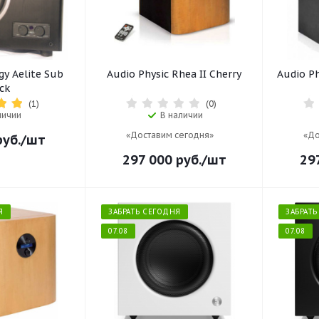
gy Aelite Sub
Audio Physic Rhea II Cherry
Audio Ph
ck
(1)
(0)
личии
В наличии
«Доставим сегодня»
«До
уб.
/шт
297 000
руб.
/шт
29
Я
ЗАБРАТЬ СЕГОДНЯ
ЗАБРАТ
07.08
07.08