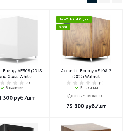
ЗАБРАТЬ СЕГОДНЯ
07.08
c Energy AE308 (2018)
Acoustic Energy AE108-2
ano Gloss White
(2022) Walnut
(0)
(0)
В наличии
В наличии
«Доставим сегодня»
4 300
руб.
/шт
73 800
руб.
/шт