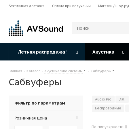
Бесплатная доставка
Оплата при получении
Магазин / Шоу-ру
Летняя распродажа!
Акустика
Главная
-
Каталог
-
Акустические системы
-
Сабвуферы
Сабвуферы
Audio Pro
Dali
Фильтр по параметрам
Беспроводные
Розничная цена
По популярности