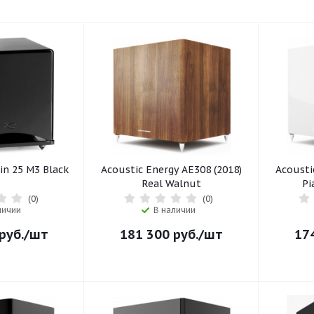
in 25 M3 Black
Acoustic Energy AE308 (2018)
Acousti
Real Walnut
Pi
(0)
(0)
личии
В наличии
руб.
/шт
181 300
руб.
/шт
17