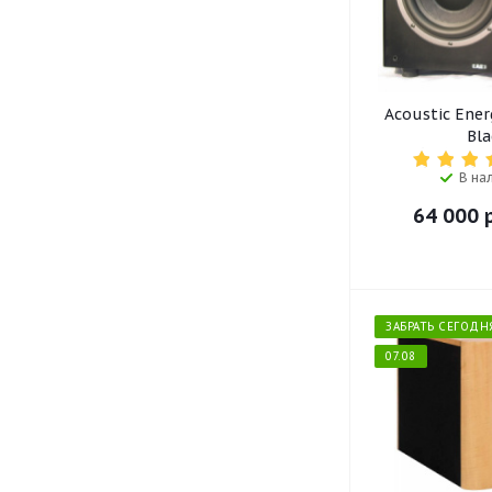
Martin Logan (
25
)
Mission (
14
)
MJ Acoustics (
1
)
Monitor Audio (
33
)
Morel (
7
)
Acoustic Ener
Neumann (
1
)
Bla
Perlisten (
2
)
В на
Polk Audio (
10
)
64 000
р
Premiera (
7
)
Proficient (
1
)
PSB (
9
)
Q Acoustics (
16
)
Radiotehnika (
1
)
ЗАБРАТЬ СЕГОДН
REL (
50
)
07.08
Ruark Audio (
2
)
Scansonic (
1
)
Sennheiser (
1
)
Sonos (
2
)
Sonus Faber (
11
)