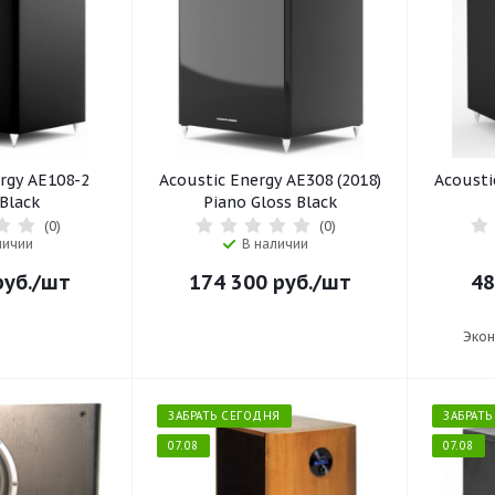
rgy AE108-2
Acoustic Energy AE308 (2018)
Acousti
 Black
Piano Gloss Black
(0)
(0)
личии
В наличии
уб.
/шт
174 300
руб.
/шт
48
Эко
ЗАБРАТЬ СЕГОДНЯ
ЗАБРАТ
07.08
07.08