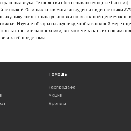
странения звука. Технологии обеспечивают мощные басы и 
ой техникой. Официальный магазин аудио и видео техники A
ть акустику любого типа установки по выгодной цене можно в 
кидке! Изучите обзоры на акустику, чтобы в полной мере оце
опросы относительно техники, вы можете задать их нашим онл
ве и за её пределами.
Помощь
Распродажа
и
Акции
рат
Бренды