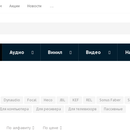
м
Акции
Новости
...
Аудио
Винил
Видео
Н
Dynaudio
Focal
Heco
JBL
KEF
REL
Sonus Faber
S
Для компьютера
Для ресивера
Для телевизорв
Пассивные
По алфавиту
По цене