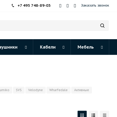
+7 495 748-89-03
Заказать звонок
аушники
Кабели
Мебель
umiko
SVS
Velodyne
Wharfedale
Активные