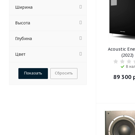
Bluesound (
4
)
Ширина
Cabasse (
10
)
Canton (
52
)
Высота
Definitive Technology (
1
)
DLS (
6
)
Глубина
Dynaudio (
8
)
Acoustic Ene
Elipson (
2
)
Цвет
(2022)
Eltax (
1
)
Emotiva (
12
)
В на
Focal (
11
)
Сбросить
89 300
р
Fyne Audio (
3
)
Indiana Line (
2
)
Jamo (
22
)
JBL (
4
)
Kanto Audio (
2
)
KEF (
19
)
Lyngdorf (
2
)
M&K Sound (
3
)