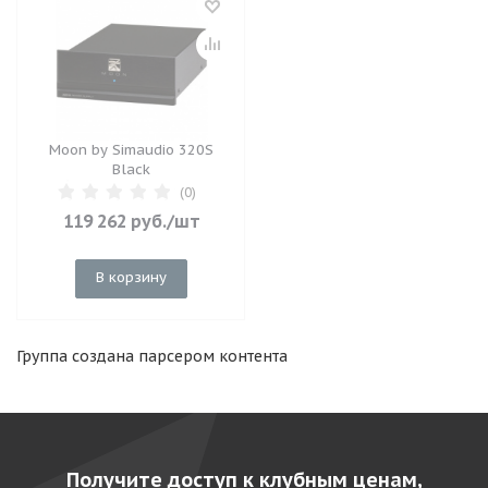
Moon by Simaudio 320S
Black
(0)
119 262
руб.
/шт
В корзину
Группа создана парсером контента
Получите доступ к клубным ценам,