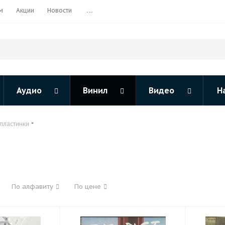
м
Акции
Новости
...
Аудио
Винил
Видео
Н
пластинки
По алфавиту
По цене