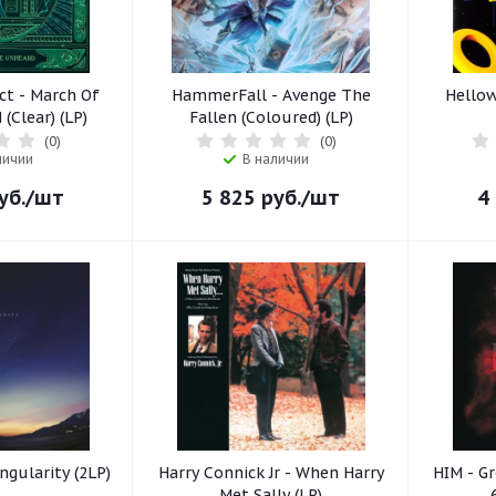
ct - March Of
HammerFall - Avenge The
Hellow
(Clear) (LP)
Fallen (Coloured) (LP)
(0)
(0)
личии
В наличии
уб.
/шт
5 825
руб.
/шт
4
ngularity (2LP)
Harry Connick Jr - When Harry
HIM - Gr
Met Sally (LP)