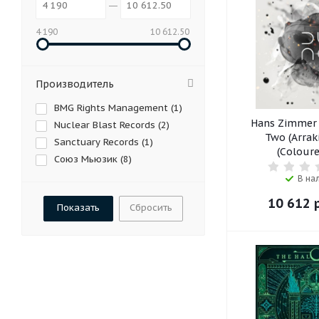
4 190
10 612.50
Производитель
BMG Rights Management (
1
)
Hans Zimmer 
Nuclear Blast Records (
2
)
Two (Arraki
Sanctuary Records (
1
)
(Coloure
Союз Мьюзик (
8
)
В на
10 612
р
Сбросить