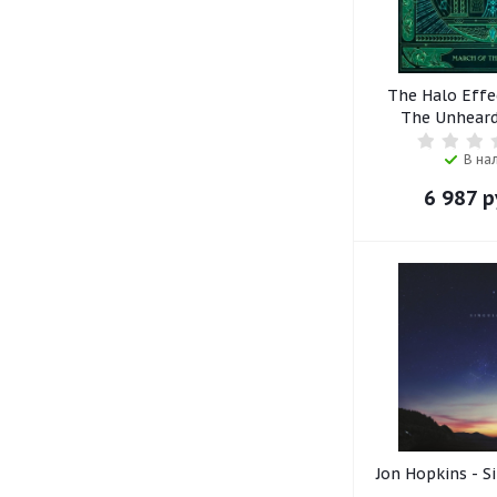
The Halo Effe
The Unheard 
В на
6 987
р
Jon Hopkins - Si