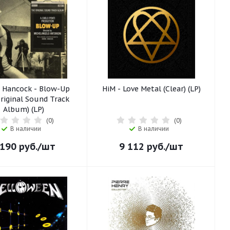
e Hancock - Blow-Up
HiM - Love Metal (Clear) (LP)
riginal Sound Track
Album) (LP)
(0)
(0)
В наличии
В наличии
 190
руб.
/шт
9 112
руб.
/шт