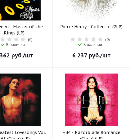
een - Master of the
Pierre Henry - Collector (2LP)
Rings (LP)
(0)
(0)
В наличии
В наличии
 362
руб.
/шт
6 237
руб.
/шт
eatest Lovesongs Vol.
HiM - Razorblade Romance
666 (Clear) (LP)
(Clear) (LP)