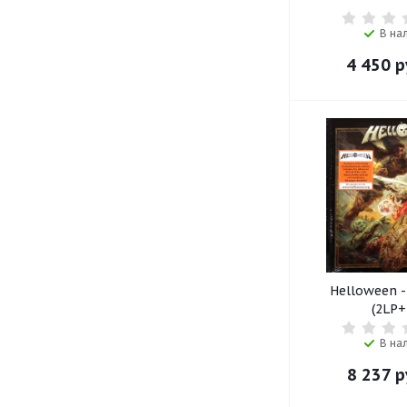
В на
4 450
р
Helloween -
(2LP+
В на
8 237
р