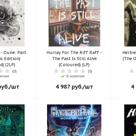
- Dune: Part
Hurray For The Riff Raff -
Herbi
s Edition)
The Past Is Still Alive
(The O
d) (2LP)
(Coloured) (LP)
(0)
(0)
личии
В наличии
уб.
/шт
4 987
руб.
/шт
4