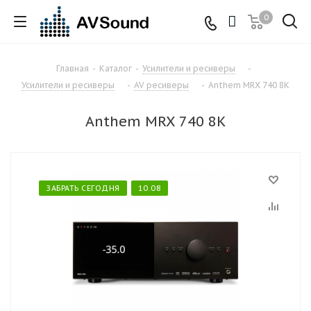
0
Главная
-
Каталог
-
Усилители и ресиверы
-
Усилители и ресиверы
-
AV ресиверы
-
Anthem MRX 740 8K
Anthem MRX 740 8K
ЗАБРАТЬ СЕГОДНЯ
10.08