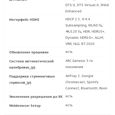
DTS:X, DTS Virtual:X, IMAX
Enhanced
HDCP 2.3, 4:4:4
Интерфейс HDMI
Subsampling, 8K/60 Гц,
4K/120 Гц, HDR, HDR10+,
Dynamic HDR10+, ALLM,
VRR, HLG, BT.2020
есть
Обновление прошивки
ARC Genesis 3-го
Система автоматической
поколения
калибровки_(р)
AirPlay 2, Google
Поддержка стриминговых
Chromecast, Spotify
сервисов_(р)
Connect, Bluetooth, Roon
есть
Увеличение разрешения до 8K
есть
Webbrowser Setup