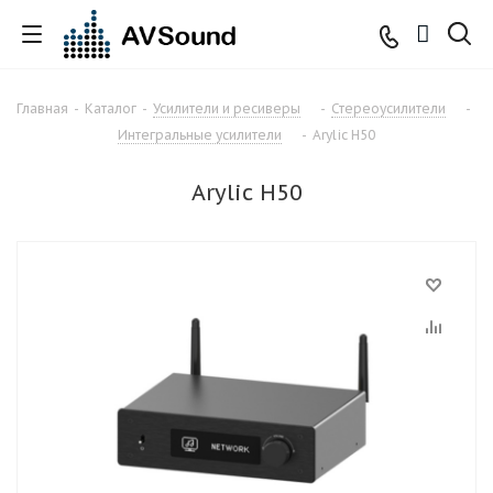
Главная
-
Каталог
-
Усилители и ресиверы
-
Стереоусилители
-
Интегральные усилители
-
Arylic H50
Arylic H50