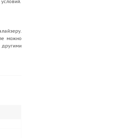
условий.
лайзеру.
иле можно
 другими