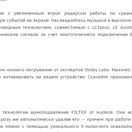
ие с увеличенным втрое радиусом работы по срав
нтре событий на экране. Наслаждайтесь музыкой в высоком
оводным технологиям, совместимым с LC3plus, LE Audio
никами сигнала за счет многоточечного подключения B
м полного погружения от экспертов Dolby Labs. Maxwell
 активировать на вашем устройстве. Скачайте приложен
 технологии шумоподавления FILTER от Audeze. Она ис
разу же автоматически удаляя его — причем при работ
на можно с помощью уникального 5-полосного эквалайзе