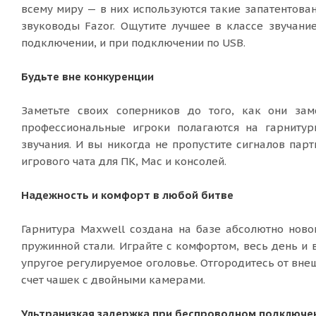
всему миру — в них используются такие запатентован
звуководы Fazor. Ощутите лучшее в классе звучани
подключении, и при подключении по USB. ​
Будьте вне конкуренции
Заметьте своих соперников до того, как они за
профессиональные игроки полагаются на гарнитур
звучания. И вы никогда не пропустите сигналов па
игрового чата для ПК, Mac и консолей.
Надежность и комфорт в любой битве
Гарнитура Maxwell создана на базе абсолютно но
пружинной стали. Играйте с комфортом, весь день 
упругое регулируемое оголовье. Отгородитесь от вне
счет чашек с двойными камерами.
Ультранизкая задержка при беспроводном подключе