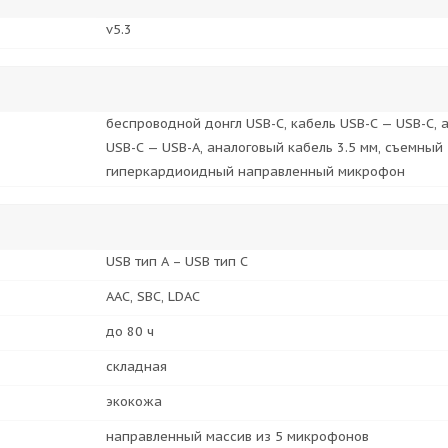
v5.3
беспроводной донгл USB-C, кабель USB-C — USB-C, 
USB-C — USB-A, аналоговый кабель 3.5 мм, съемный
гиперкардиоидный направленный микрофон
USB тип A – USB тип C
AAC, SBC, LDAC
до 80 ч
складная
экокожа
направленный массив из 5 микрофонов