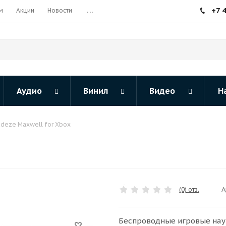
+7 
м
Акции
Новости
...
Аудио
Винил
Видео
Н
deze Maxwell for Xbox
А
(0) отз.
Беспроводные игровые науш