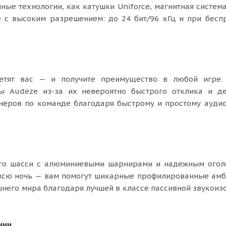
ные технологии, как катушки Uniforce, магнитная система
е с высоким разрешением: до 24 бит/96 кГц и при бес
метят вас — и получите преимущество в любой игре.
ы Audeze из-за их невероятно быстрого отклика и де
ртнёров по команде благодаря быстрому и простому ауд
вого шасси с алюминиевыми шарнирами и надежным огол
и всю ночь — вам помогут шикарные профилированные а
шнего мира благодаря лучшей в классе пассивной звукоиз
нии