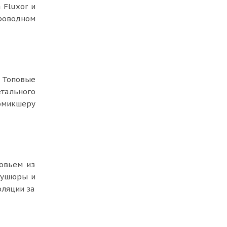
 Fluxor и
проводном
 Топовые
тального
иомикшеру
овьем из
мбушюры и
оляции за