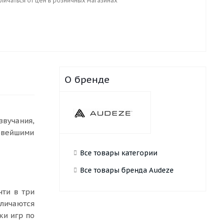
личаться от цен в розничных магазинах
О бренде
звучания,
овейшими
Все товары категории
Все товары бренда Audeze
ти в три
личаются
ки игр по