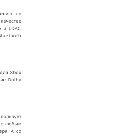
нению со
 качестве
 и LDAC.
luetooth
 для Xbox
ие Dolby
пользует
е с любым
ра. А со