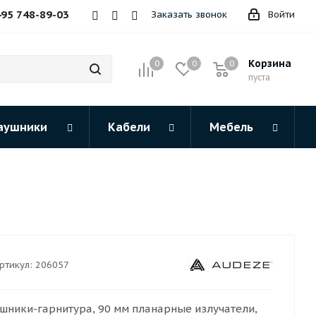
495 748-89-03
Заказать звонок
Войти
Корзина
0
0
0
пуста
аушники
Кабели
Мебель
ртикул:
206057
ники-гарнитура, 90 мм планарные излучатели,