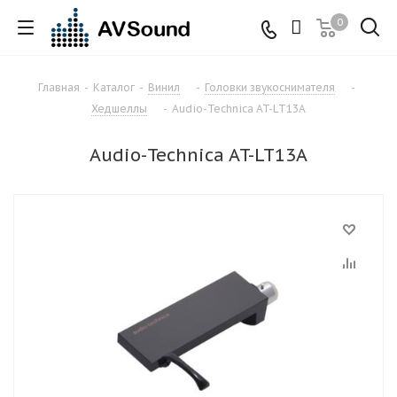
0
Главная
-
Каталог
-
Винил
-
Головки звукоснимателя
-
Хедшеллы
-
Audio-Technica AT-LT13A
Audio-Technica AT-LT13A