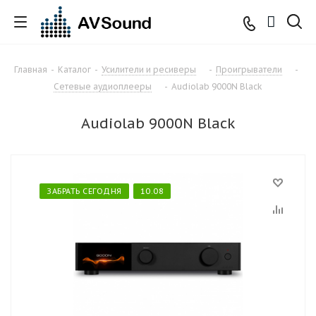
Главная
-
Каталог
-
Усилители и ресиверы
-
Проигрыватели
-
Сетевые аудиоплееры
-
Audiolab 9000N Black
Audiolab 9000N Black
ЗАБРАТЬ СЕГОДНЯ
10.08