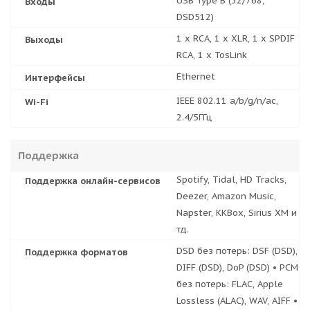
USB Type B (32/768,
Входы
DSD512)
1 х RCA, 1 x XLR, 1 х SPDIF
Выходы
RCA, 1 х TosLink
Ethernet
Интерфейсы
IEEE 802.11 a/b/g/n/ac,
Wi-Fi
2.4/5ГГц
Поддержка
Spotify, Tidal, HD Tracks,
Поддержка онлайн-сервисов
Deezer, Amazon Music,
Napster, KKBox, Sirius XM и
тд.
DSD без потерь: DSF (DSD),
Поддержка форматов
DIFF (DSD), DoP (DSD) • PCM
без потерь: FLAC, Apple
Lossless (ALAC), WAV, AIFF •