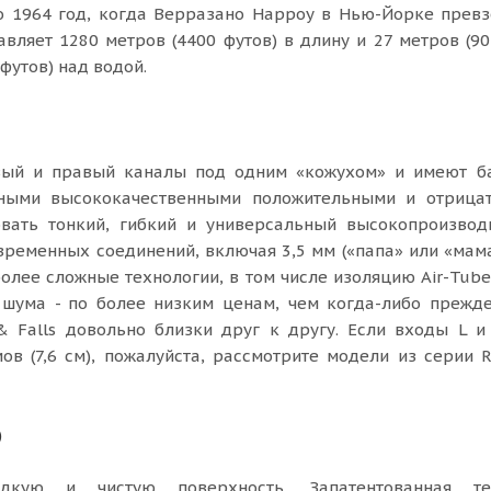
 1964 год, когда Верразано Нарроу в Нью-Йорке превз
авляет 1280 метров (4400 футов) в длину и 27 метров (90
футов) над водой.
евый и правый каналы под одним «кожухом» и имеют б
ьными высококачественными положительными и отрица
овать тонкий, гибкий и универсальный высокопроизвод
ременных соединений, включая 3,5 мм («папа» или «мама
более сложные технологии, в том числе изоляцию Air-Tube
 шума - по более низким ценам, чем когда-либо прежде
& Falls довольно близки друг к другу. Если входы L 
в (7,6 см), пожалуйста, рассмотрите модели из серии R
)
адкую и чистую поверхность. Запатентованная те