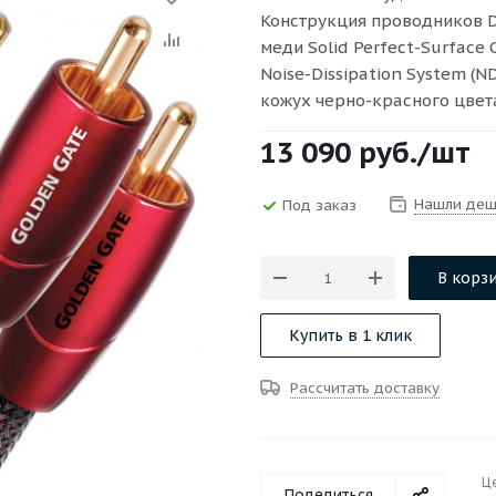
Конструкция проводников D
меди Solid Perfect-Surface
Noise-Dissipation System (
кожух черно-красного цвета
13 090
руб.
/шт
Нашли деш
Под заказ
В корз
Купить в 1 клик
Рассчитать доставку
Ц
Поделиться