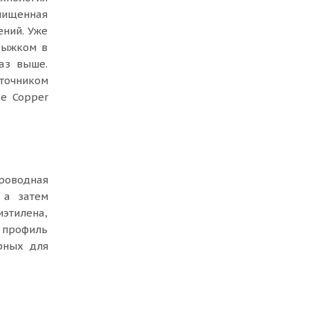
очищенная
ений. Уже
рыжком в
аз выше.
точником
ce Copper
роводная
 а затем
иэтилена,
 профиль
рных для