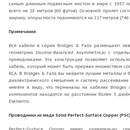
самым длинным подвесным мостом в мире с 1937 по
всего на 18 метров (60 футов). Основной пролет сост
ширину, опоры моста поднимаются на 227 метров (746 
Примечание
Все кабели в серии Bridges & Falls размещают л
геометрию Double-Balanced Asymmetrical с отдел
проводниками. Эта конструкция позволяет использ
кабель, который может быть прерван множеством сов
RCA. В Bridges & Falls вы найдете лучшие металлы и 
диэлектрического смещения и систему рассеивания
имейте в виду, что терминалы на кабелях Bridges 
компонентов находятся на расстоянии более 3 дюймо
Elements.
Проводники из меди Solid Perfect-Surface Copper (PSC
Perfect-Surface Copper имеет удивительно гл