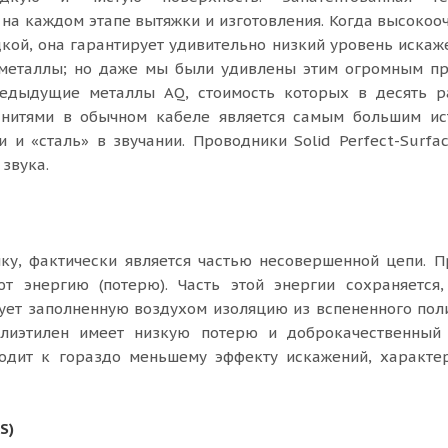
на каждом этапе вытяжки и изготовления. Когда высоко
дкой, она гарантирует удивительно низкий уровень искаж
е металлы; но даже мы были удивлены этим огромным п
редыдущие металлы AQ, стоимость которых в десять р
 нитями в обычном кабеле является самым большим ис
и «сталь» в звучании. Проводники Solid Perfect-Surfa
 звука.
у, фактически является частью несовершенной цепи. П
 энергию (потерю). Часть этой энергии сохраняется,
ует заполненную воздухом изоляцию из вспененного пол
олиэтилен имеет низкую потерю и доброкачественный
водит к гораздо меньшему эффекту искажений, характе
S)