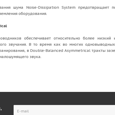
вания шума Noise-Dissipation System предотвращает п
земления оборудования.
ical
оводников обеспечивает относительно более низкий 
ного звучания. В то время как во многих одновыводных
кранирования, в Double-Balanced Asymmetrical тракты заз
 малошумящего звука.
,