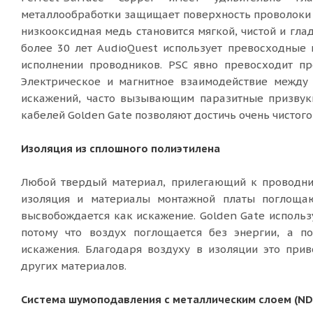
металлообработки защищает поверхность проволоки 
низкооксидная медь становится мягкой, чистой и гла
более 30 лет AudioQuest использует превосходны
исполнении проводников. PSC явно превосходит п
Электрическое и магнитное взаимодействие между
искажений, часто вызывающим паразитные призвуки 
кабелей Golden Gate позволяют достичь очень чистого
Изоляция из сплошного полиэтилена
Любой твердый материал, прилегающий к проводник
изоляция и материалы монтажной платы поглощают
высвобождается как искажение. Golden Gate использ
потому что воздух поглощается без энергии, а п
искажения. Благодаря воздуху в изоляции это при
других материалов.
Система шумоподавления с металлическим слоем (ND