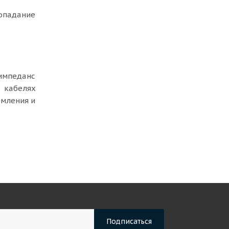
опадание
импеданс
 кабелях
емления и