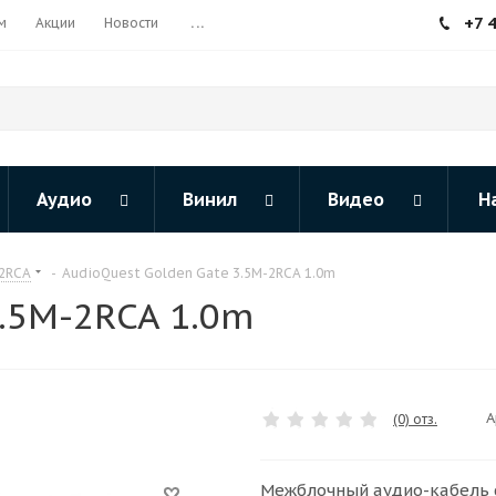
+7 
м
Акции
Новости
...
Аудио
Винил
Видео
Н
 2RCA
-
AudioQuest Golden Gate 3.5M-2RCA 1.0m
3.5M-2RCA 1.0m
А
(0) отз.
Межблочный аудио-кабель с