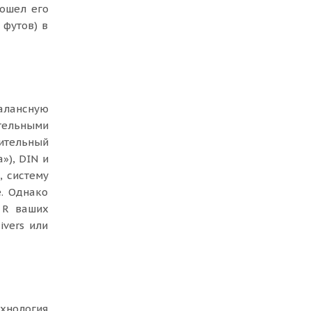
ошел его
 футов) в
алансную
тельными
ительный
»), DIN и
, систему
. Однако
и R ваших
ivers или
хнология