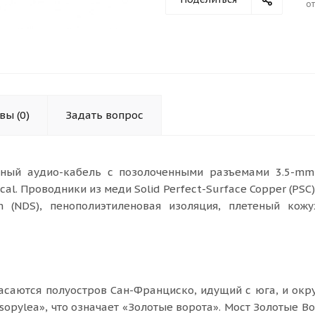
от
ывы
(0)
Задать вопрос
ый аудио-кабель с позолоченными разъемами 3.5-mm 
l. Проводники из меди Solid Perfect-Surface Copper (PSC)
em (NDS), пенополиэтиленовая изоляция, плетеный кож
асаются полуостров Сан-Франциско, идущий с юга, и окр
sopylea», что означает «Золотые ворота». Мост Золотые В