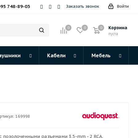
495 748-89-03
Заказать звонок
Войти
Корзина
0
0
0
пуста
аушники
Кабели
Мебель
ртикул:
169998
 позолоченными разъемами 3.5-mm - 2 RCA.