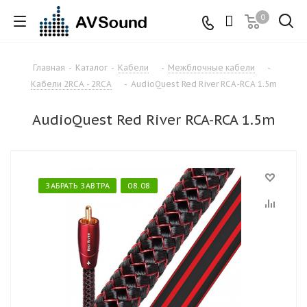
0
Главная
-
Каталог
-
Кабели
-
Межблочные кабели
-
Кабели 2RCA - 2RCA
-
AudioQuest Red River RCA-RCA 1.5m
AudioQuest Red River RCA-RCA 1.5m
ЗАБРАТЬ ЗАВТРА
08.08