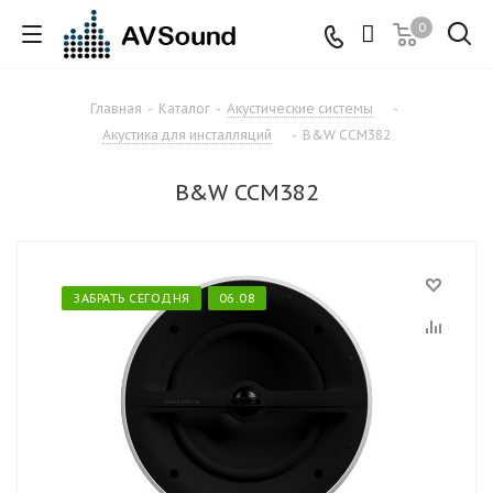
0
Главная
-
Каталог
-
Акустические системы
-
Акустика для инсталляций
-
B&W CCM382
B&W CCM382
ЗАБРАТЬ СЕГОДНЯ
06.08