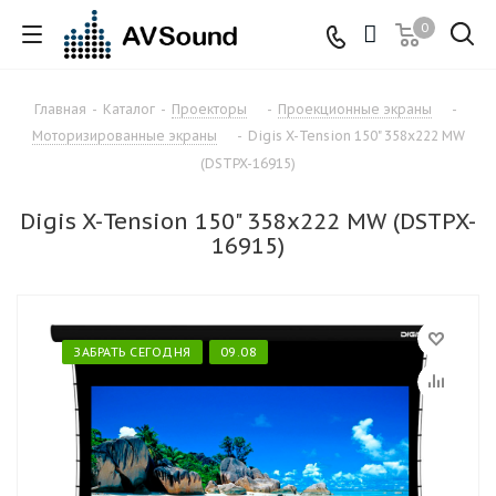
0
Главная
-
Каталог
-
Проекторы
-
Проекционные экраны
-
Моторизированные экраны
-
Digis X-Tension 150" 358x222 MW
(DSTPX-16915)
Digis X-Tension 150" 358x222 MW (DSTPX-
16915)
ЗАБРАТЬ СЕГОДНЯ
09.08