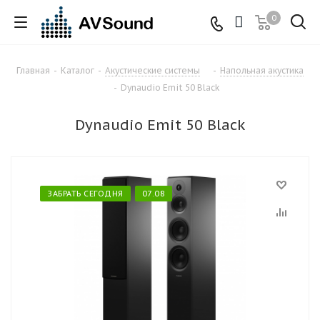
0
Главная
-
Каталог
-
Акустические системы
-
Напольная акустика
-
Dynaudio Emit 50 Black
Dynaudio Emit 50 Black
ЗАБРАТЬ СЕГОДНЯ
07.08