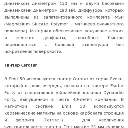
динамиком диаметром 150 мм и двумя басовыми
динамиками диаметром 180 мм, диффузоры которых
выполнены из запатентованного композита MSP
(Magnesium Silicate Polymer - магниево-силикатного
полимера). Материал обеспечивает получение легких
и жестких диафрагм, способных быстро
перемещаться с большой амплитудой без
искривления поверхности.
Твитер Cerotar
В Emit 50 используется твитер Cerotar от серии Evoke,
который в свою очередь, основан на твитере Esotar
Forty от специальной юбилейной колонки Dynaudio
Forty, выпущенной в честь 40-летия компании. В
магнитной системе Emit 50 используются
керамические магниты на основе карбоната стронция
и феррита (Ferrite+) - для увеличения
чувствительности твитера. Под мягким 28-мм куполом