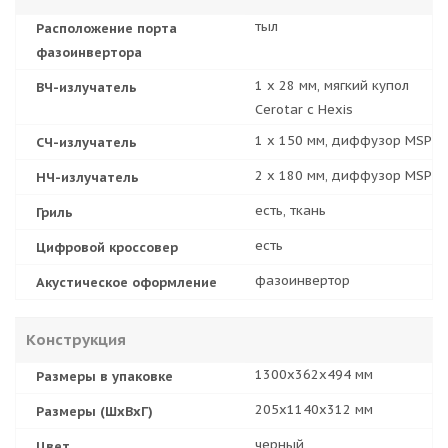
тыл
Расположение порта
фазоинвертора
1 х 28 мм, мягкий купол
ВЧ-излучатель
Cerotar с Hexis
1 x 150 мм, диффузор MSP
СЧ-излучатель
2 x 180 мм, диффузор MSP
НЧ-излучатель
есть, ткань
Гриль
есть
Цифровой кроссовер
фазоинвертор
Акустическое оформление
Конструкция
1300x362x494 мм
Размеры в упаковке
205х1140х312 мм
Размеры (ШхВхГ)
черный
Цвет