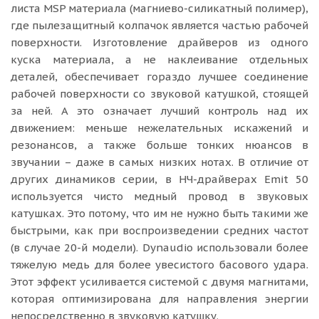
листа MSP материала (магниево-силикатный полимер),
где пылезащитный колпачок является частью рабочей
поверхности. Изготовление драйверов из одного
куска материала, а не наклеивание отдельных
деталей, обеспечивает гораздо лучшее соединение
рабочей поверхности со звуковой катушкой, стоящей
за ней. А это означает лучший контроль над их
движением: меньше нежелательных искажений и
резонансов, а также больше тонких нюансов в
звучании – даже в самых низких нотах. В отличие от
других динамиков серии, в НЧ-драйверах Emit 50
используется чисто медный провод в звуковых
катушках. Это потому, что им не нужно быть такими же
быстрыми, как при воспроизведении средних частот
(в случае 20-й модели). Dynaudio использовали более
тяжелую медь для более увесистого басового удара.
Этот эффект усиливается системой с двумя магнитами,
которая оптимизирована для направления энергии
непосредственно в звуковую катушку.