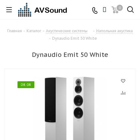
0
Главная
-
Каталог
-
Акустические системы
-
Напольная акустика
-
Dynaudio Emit 50 White
Dynaudio Emit 50 White
08.08