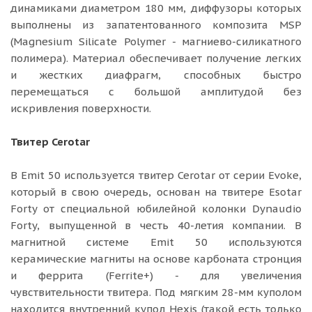
динамиками диаметром 180 мм, диффузоры которых
выполнены из запатентованного композита MSP
(Magnesium Silicate Polymer - магниево-силикатного
полимера). Материал обеспечивает получение легких
и жестких диафрагм, способных быстро
перемещаться с большой амплитудой без
искривления поверхности.
Твитер Cerotar
В Emit 50 используется твитер Cerotar от серии Evoke,
который в свою очередь, основан на твитере Esotar
Forty от специальной юбилейной колонки Dynaudio
Forty, выпущенной в честь 40-летия компании. В
магнитной системе Emit 50 используются
керамические магниты на основе карбоната стронция
и феррита (Ferrite+) - для увеличения
чувствительности твитера. Под мягким 28-мм куполом
находится внутренний купол Hexis (такой есть только