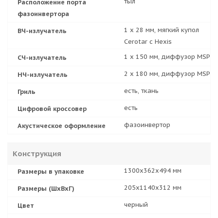
тыл
Расположение порта
фазоинвертора
1 х 28 мм, мягкий купол
ВЧ-излучатель
Cerotar с Hexis
1 x 150 мм, диффузор MSP
СЧ-излучатель
2 x 180 мм, диффузор MSP
НЧ-излучатель
есть, ткань
Гриль
есть
Цифровой кроссовер
фазоинвертор
Акустическое оформление
Конструкция
1300x362x494 мм
Размеры в упаковке
205х1140х312 мм
Размеры (ШхВхГ)
черный
Цвет