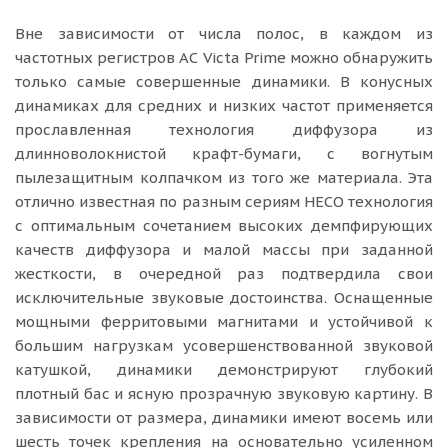
Вне зависимости от числа полос, в каждом из
частотных регистров АС Victa Prime можно обнаружить
только самые совершенные динамики. В конусных
динамиках для средних и низких частот применяется
прославленная технология диффузора из
длинноволокнистой крафт-бумаги, с вогнутым
пылезащитным колпачком из того же материала. Эта
отлично известная по разным сериям HECO технология
с оптимальным сочетанием высоких демпфирующих
качеств диффузора и малой массы при заданной
жесткости, в очередной раз подтвердила свои
исключительные звуковые достоинства. Оснащенные
мощными ферритовыми магнитами и устойчивой к
большим нагрузкам усовершенствованной звуковой
катушкой, динамики демонстрируют глубокий
плотный бас и ясную прозрачную звуковую картину. В
зависимости от размера, динамики имеют восемь или
шесть точек крепления на основательно усиленном