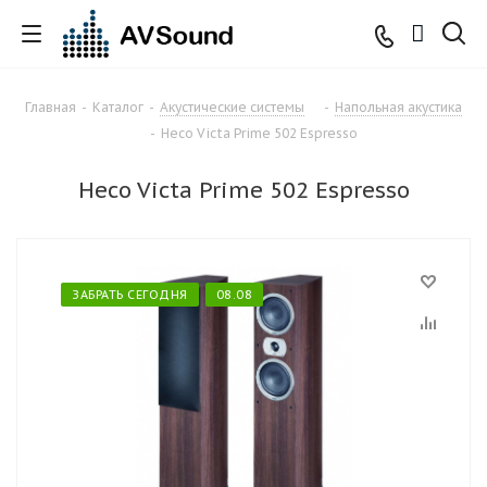
Главная
-
Каталог
-
Акустические системы
-
Напольная акустика
-
Heco Victa Prime 502 Espresso
Heco Victa Prime 502 Espresso
ЗАБРАТЬ СЕГОДНЯ
08.08