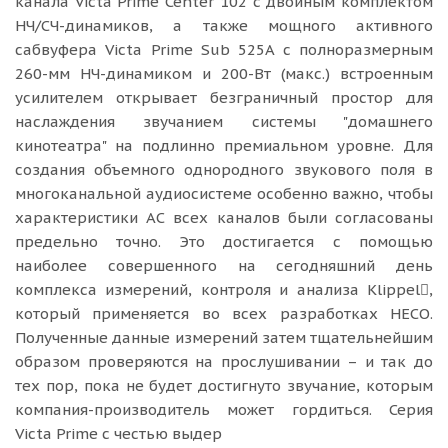
канала Victa Prime Center 102 с двойным комплектом
НЧ/СЧ-динамиков, а также мощного активного
сабвуфера Victa Prime Sub 525A с полноразмерным
260-мм НЧ-динамиком и 200-Вт (макс.) встроенным
усилителем открывает безграничный простор для
наслаждения звучанием системы "домашнего
кинотеатра" на подлинно премиальном уровне. Для
создания объемного однородного звукового поля в
многоканальной аудиосистеме особенно важно, чтобы
характеристики АС всех каналов были согласованы
предельно точно. Это достигается с помощью
наиболее совершенного на сегодняшний день
комплекса измерений, контроля и анализа Klippel,
который применяется во всех разработках HECO.
Полученные данные измерений затем тщательнейшим
образом проверяются на прослушивании – и так до
тех пор, пока не будет достигнуто звучание, которым
компания-производитель может гордиться. Серия
Victa Prime с честью выдер