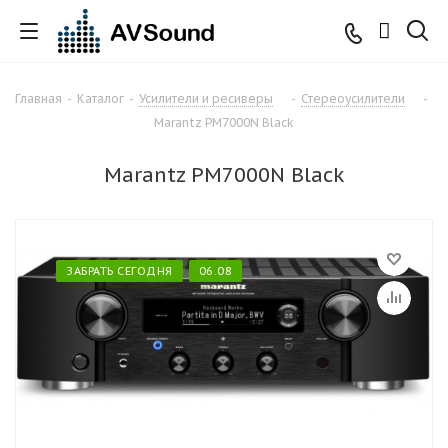
Главная
-
Каталог
-
Усилители и ресиверы
-
Стереоусилители
-
Marantz PM7000N Black
Marantz PM7000N Black
ЗАБРАТЬ СЕГОДНЯ
06.08