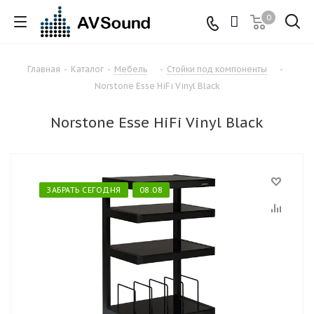
0
Главная
-
Каталог
-
Мебель
-
Стойки под компоненты
-
Norstone Esse HiFi Vinyl Black
Norstone Esse HiFi Vinyl Black
ЗАБРАТЬ СЕГОДНЯ
08.08