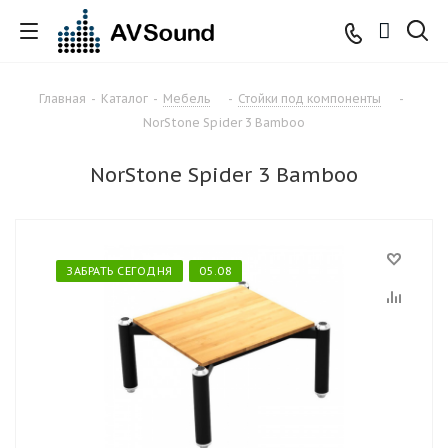
Главная
-
Каталог
-
Мебель
-
Стойки под компоненты
-
NorStone Spider 3 Bamboo
NorStone Spider 3 Bamboo
ЗАБРАТЬ СЕГОДНЯ
05.08