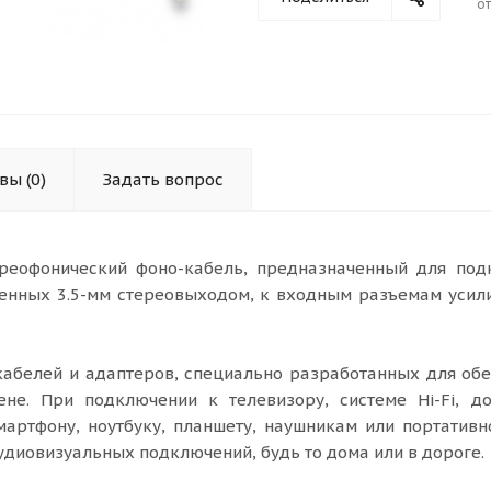
от
ывы
(0)
Задать вопрос
ереофонический фоно-кабель, предназначенный для под
щенных 3.5-мм стереовыходом, к входным разъемам усил
кабелей и адаптеров, специально разработанных для об
ене. При подключении к телевизору, системе Hi-Fi, д
мартфону, ноутбуку, планшету, наушникам или портатив
диовизуальных подключений, будь то дома или в дороге.