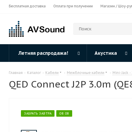
Бесплатная доставка
Оплата при получении
Магазин / Шоу-ру
Летняя распродажа!
Акустика
Главная
-
Каталог
-
Кабели
-
Межблочные кабели
-
Mini-Jack -
QED Connect J2P 3.0m (QE
ЗАБРАТЬ ЗАВТРА
08.08