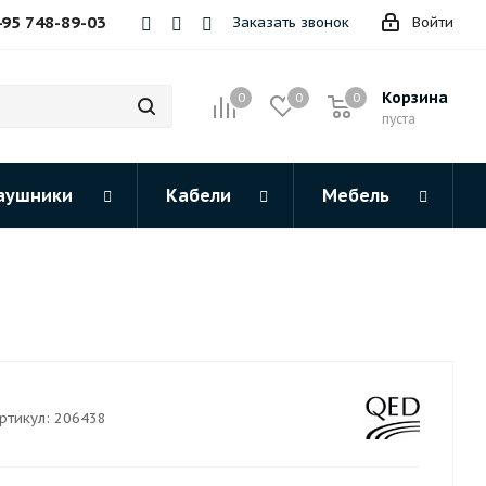
495 748-89-03
Заказать звонок
Войти
Корзина
0
0
0
пуста
аушники
Кабели
Мебель
ртикул:
206438