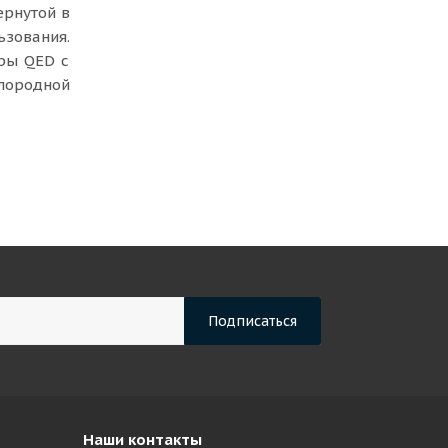
ернутой в
ьзования.
еры QED с
слородной
Наши контакты