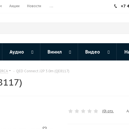
+7 
м
Акции
Новости
...
Аудио
Винил
Видео
Н
 2RCA
-
QED Connect J2P 3.0m (QE8117)
8117)
А
(0) отз.