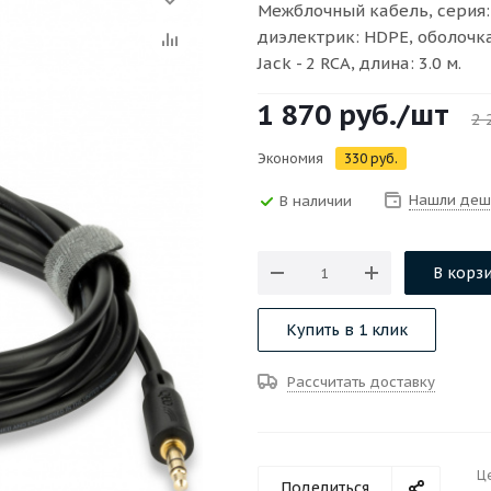
Межблочный кабель, серия:
диэлектрик: HDPE, оболочка
Jack - 2 RCA, длина: 3.0 м.
1 870
руб.
/шт
2 
Экономия
330
руб.
Нашли деш
В наличии
В корз
Купить в 1 клик
Рассчитать доставку
Ц
Поделиться