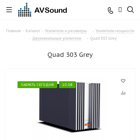
Главная
-
Каталог
-
Усилители и ресиверы
-
Усилители мощности
-
Двухканальные усилители
-
Quad 303 Grey
Quad 303 Grey
ЗАБРАТЬ СЕГОДНЯ
10.08