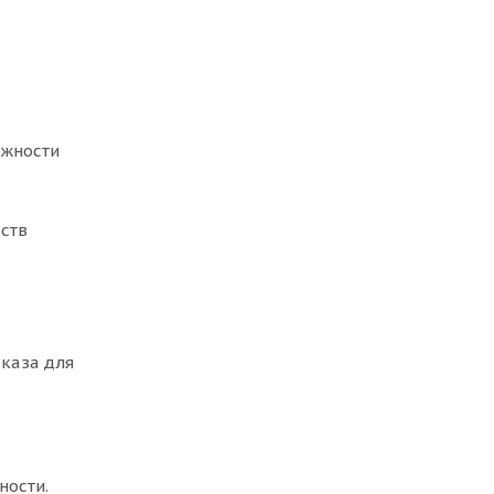
ожности
дств
аказа для
ности.