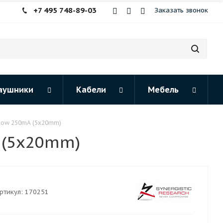
+7 495 748-89-03
Заказать звонок
аушники
Кабели
Мебель
Blow 250mA (5x20mm)
A (5x20mm)
ртикул:
170251