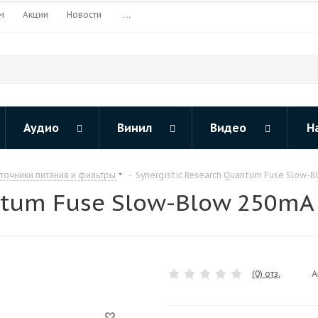
м
Акции
Новости
...
Аудио
Винил
Видео
Н
точники питания и фильтры
-
Synergistic Research Quantum Fuse Slow-
antum Fuse Slow-Blow 250m
А
(0) отз.