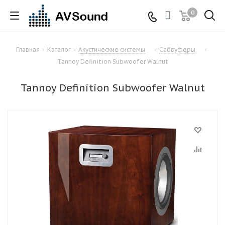
0
Главная
-
Каталог
-
Акустические системы
-
Сабвуферы
-
Tannoy Definition Subwoofer Walnut
Tannoy Definition Subwoofer Walnut