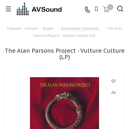
0
Главная
-
Каталог
-
Винил
-
Виниловые пластинки
-
The Alan
Parsons Project - Vulture Culture (LP)
The Alan Parsons Project - Vulture Culture
(LP)