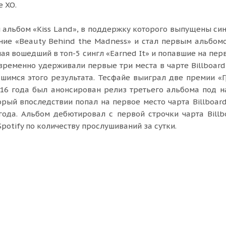
е XO.
альбом «Kiss Land», в поддержку которого выпущены син
ание «Beauty Behind the Madness» и стал первым альбом
чая вошедший в топ-5 сингл «Earned It» и попавшие на пер
новременно удерживали первые три места в чарте Billboar
вшимся этого результата. Тесфайе выиграл две премии «
16 года был анонсирован релиз третьего альбома под 
орый впоследствии попал на первое место чарта Billboard
года. Альбом дебютировал с первой строчки чарта Billb
Spotify по количеству прослушиваний за сутки.