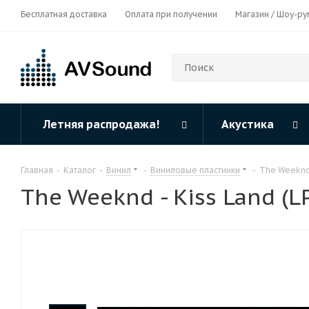
Бесплатная доставка
Оплата при получении
Магазин / Шоу-ру
Летняя распродажа!
Акустика
Главная
-
Каталог
-
Винил
-
Виниловые пластинки
-
The Weeknd 
The Weeknd - Kiss Land (L