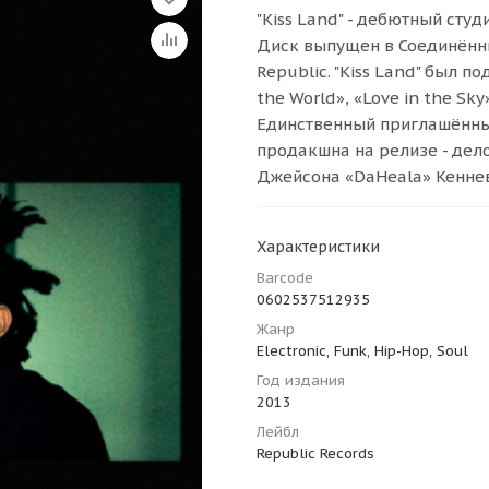
"Kiss Land" - дебютный ст
Диск выпущен в Соединённы
Republic. "Kiss Land" был п
the World», «Love in the Sky»
Единственный приглашённый
продакшна на релизе - дел
Джейсона «DaHeala» Кенне
Характеристики
Barcode
0602537512935
Жанр
Electronic, Funk, Hip-Hop, Soul
Год издания
2013
Лейбл
Republic Records