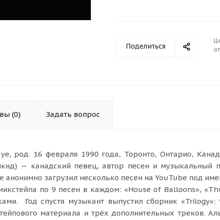
Ц
Поделиться
от
ывы
(0)
Задать вопрос
e, род. 16 февраля 1990 года, Торонто, Онтарио, Канад
икнд) — канадский певец, автор песен и музыкальный 
е анонимно загрузил несколько песен на YouTube под им
икстейпа по 9 песен в каждом: «House of Balloons», «Th
ами. Год спустя музыкант выпустил сборник «Trilogy»:
тейпового материала и трёх дополнительных треков. А