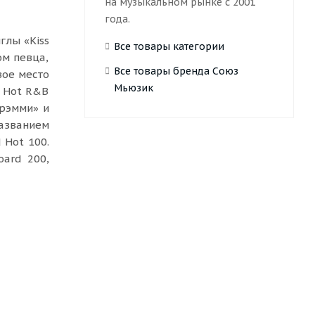
на музыкальном рынке с 2001
года.
глы «Kiss
Все товары категории
ом певца,
Все товары бренда Союз
вое место
Мьюзик
d Hot R&B
Грэмми» и
названием
 Hot 100.
oard 200,