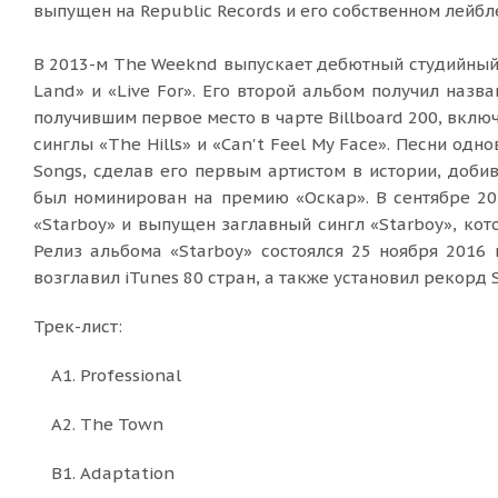
выпущен на Republic Records и его собственном лейбл
В 2013-м The Weeknd выпускает дебютный студийный 
Land» и «Live For». Его второй альбом получил назв
получившим первое место в чарте Billboard 200, вклю
синглы «The Hills» и «Can't Feel My Face». Песни од
Songs, сделав его первым артистом в истории, доби
был номинирован на премию «Оскар». В сентябре 20
«Starboy» и выпущен заглавный сингл «Starboy», кот
Релиз альбома «Starboy» состоялся 25 ноября 2016 
возглавил iTunes 80 стран, а также установил рекорд 
Трек-лист:
A1. Professional
A2. The Town
B1. Adaptation