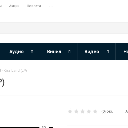
м
Акции
Новости
...
Аудио
Винил
Видео
Н
- Kiss Land (LP)
P)
А
(0) отз.