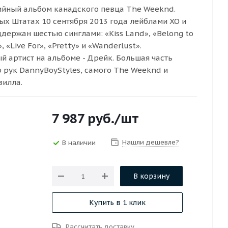
удийный альбом канадского певца The Weeknd.
х Штатах 10 сентября 2013 года лейблами XO и
оддержан шестью синглами: «Kiss Land», «Belong to
, «Live For», «Pretty» и «Wanderlust».
 артист на альбоме - Дрейк. Большая часть
о рук DannyBoyStyles, самого The Weeknd и
вилла.
7 987
руб.
/шт
Нашли дешевле?
В наличии
В корзину
Купить в 1 клик
Рассчитать доставку